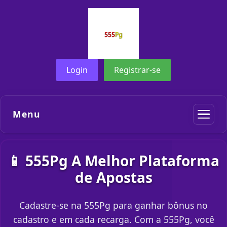
Login
Registrar-se
Menu
📱 555Pg A Melhor Plataforma
de Apostas
Cadastre-se na 555Pg para ganhar bônus no
cadastro e em cada recarga. Com a 555Pg, você