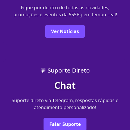
Fique por dentro de todas as novidades,
promoções e eventos da 555Pg em tempo real!
Ver Notícias
💬 Suporte Direto
Chat
Suporte direto via Telegram, respostas rápidas e
atendimento personalizado!
Falar Suporte