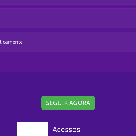
a
aticamente
SEGUIR AGORA
Acessos