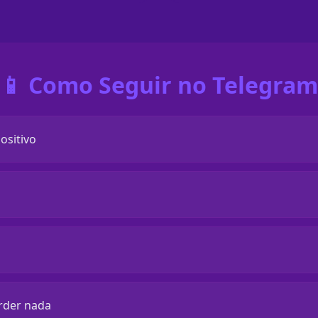
📱 Como Seguir no Telegram
ositivo
erder nada