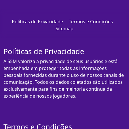
Políticas de Privacidade
Termos e Condições
Sitemap
Políticas de Privacidade
A 55M valoriza a privacidade de seus usuários e está
empenhada em proteger todas as informações
pessoais fornecidas durante o uso de nossos canais de
comunicação. Todos os dados coletados são utilizados
exclusivamente para fins de melhoria contínua da
experiência de nossos jogadores.
Termos e Condições