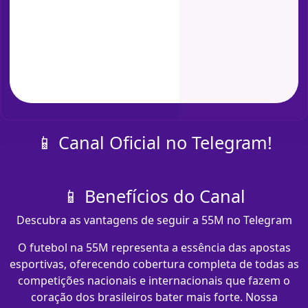
📱 Canal Oficial no Telegram!
📱 Benefícios do Canal
Descubra as vantagens de seguir a 55M no Telegram
O futebol na 55M representa a essência das apostas
esportivas, oferecendo cobertura completa de todas as
competições nacionais e internacionais que fazem o
coração dos brasileiros bater mais forte. Nossa