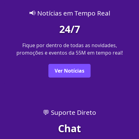
📢 Notícias em Tempo Real
24/7
Fique por dentro de todas as novidades,
promoções e eventos da 55M em tempo real!
Ver Notícias
💬 Suporte Direto
Chat