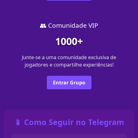
👥 Comunidade VIP
1000+
Junte-se a uma comunidade exclusiva de
jogadores e compartilhe experiências!
Entrar Grupo
📱 Como Seguir no Telegram