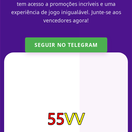
tem acesso a promoções incríveis e uma
experiência de jogo inigualável. Junte-se aos
vencedores agora!
SEGUIR NO TELEGRAM