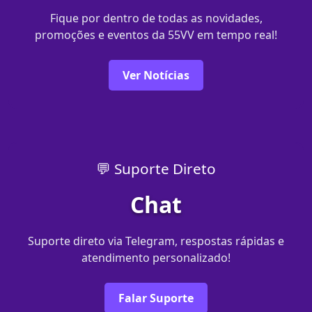
Fique por dentro de todas as novidades,
promoções e eventos da 55VV em tempo real!
Ver Notícias
💬 Suporte Direto
Chat
Suporte direto via Telegram, respostas rápidas e
atendimento personalizado!
Falar Suporte