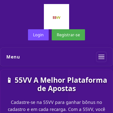
Login
Registrar-se
Menu
📱 55VV A Melhor Plataforma
de Apostas
Cadastre-se na 55VV para ganhar bônus no
cadastro e em cada recarga. Com a 55VV, você