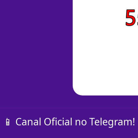
📱 Canal Oficial no Telegram!