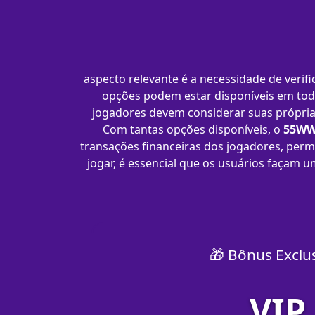
aspecto relevante é a necessidade de verif
opções podem estar disponíveis em tod
jogadores devem considerar suas própria
Com tantas opções disponíveis, o
55W
transações financeiras dos jogadores, perm
jogar, é essencial que os usuários façam
🎁 Bônus Exclu
VIP