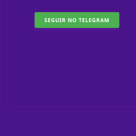
SEGUIR NO TELEGRAM