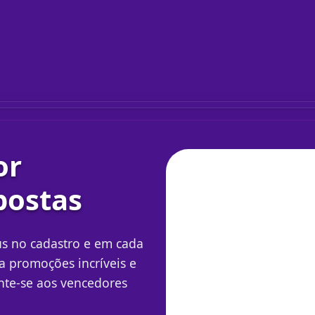
or
postas
s no cadastro e em cada
a promoções incríveis e
unte-se aos vencedores