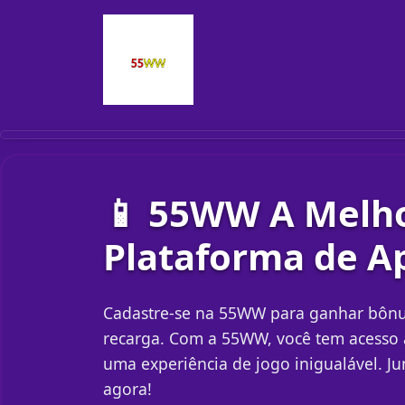
📱 55WW A Melh
Plataforma de A
Cadastre-se na 55WW para ganhar bônu
recarga. Com a 55WW, você tem acesso 
uma experiência de jogo inigualável. J
agora!