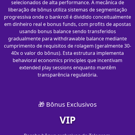
selecionados de alta performance. A mecânica de
liberação de bônus utiliza sistemas de segmentação
progressiva onde o bankroll é dividido conceitualmente
em dinheiro real e bonus funds, com profits de apostas
usando bonus balance sendo transferidos
gradualmente para withdrawable balance mediante
cumprimento de requisitos de rolagem (geralmente 30-
40x o valor do bônus). Esta estrutura implementa
behavioral economics principles que incentivam
extended play sessions enquanto mantêm
transparência regulatória.
🎁 Bônus Exclusivos
VIP