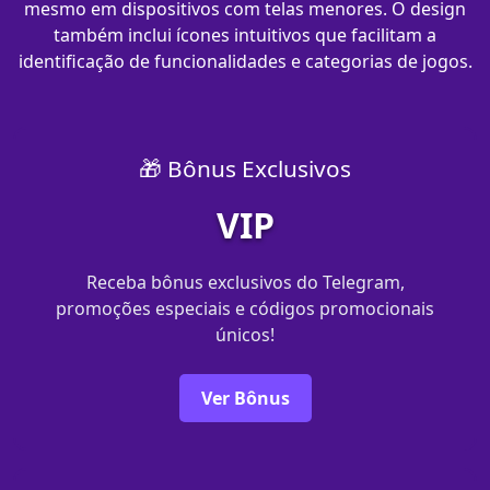
mesmo em dispositivos com telas menores. O design
também inclui ícones intuitivos que facilitam a
identificação de funcionalidades e categorias de jogos.
🎁 Bônus Exclusivos
VIP
Receba bônus exclusivos do Telegram,
promoções especiais e códigos promocionais
únicos!
Ver Bônus