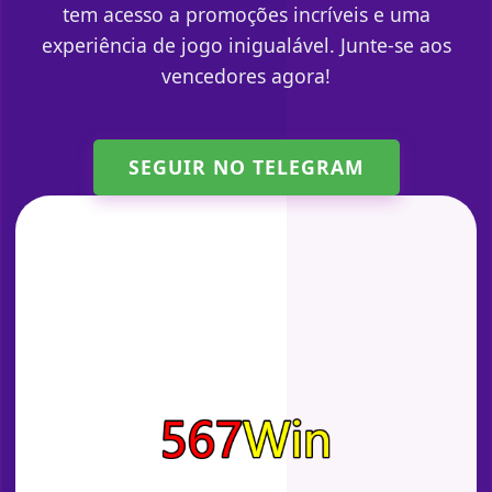
tem acesso a promoções incríveis e uma
experiência de jogo inigualável. Junte-se aos
vencedores agora!
SEGUIR NO TELEGRAM