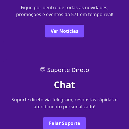
Fique por dentro de todas as novidades,
promoções e eventos da 57T em tempo real!
Ver Notícias
💬 Suporte Direto
Chat
Suporte direto via Telegram, respostas rápidas e
atendimento personalizado!
Falar Suporte