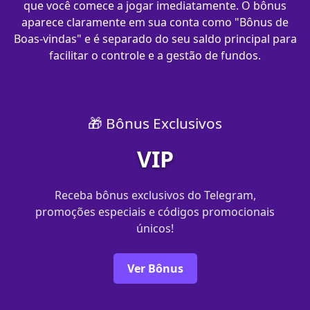
que você comece a jogar imediatamente. O bônus
aparece claramente em sua conta como "Bônus de
Boas-vindas" e é separado do seu saldo principal para
facilitar o controle e a gestão de fundos.
🎁 Bônus Exclusivos
VIP
Receba bônus exclusivos do Telegram,
promoções especiais e códigos promocionais
únicos!
Ver Bônus