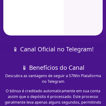
📱 Canal Oficial no Telegram!
📱 Benefícios do Canal
Descubra as vantagens de seguir a 57Win Plataforma
no Telegram
O bônus é creditado automaticamente em sua conta
assim que o depósito é processado. Este processo
geralmente leva apenas alguns segundos, permitindo