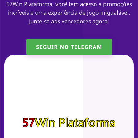
57Win Plataforma, você tem acesso a promoções
incríveis e uma experiência de jogo inigualável.
Junte-se aos vencedores agora!
SEGUIR NO TELEGRAM