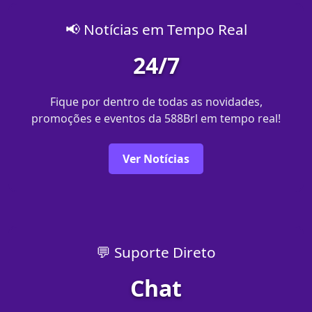
📢 Notícias em Tempo Real
24/7
Fique por dentro de todas as novidades,
promoções e eventos da 588Brl em tempo real!
Ver Notícias
💬 Suporte Direto
Chat