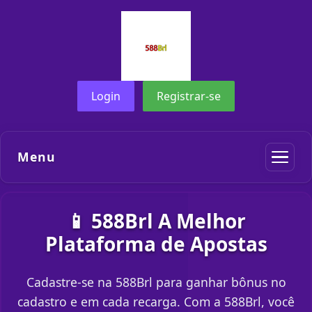
Login
Registrar-se
Menu
📱 588Brl A Melhor
Plataforma de Apostas
Cadastre-se na 588Brl para ganhar bônus no
cadastro e em cada recarga. Com a 588Brl, você