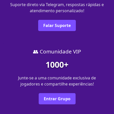
Suporte direto via Telegram, respostas rápidas e
atendimento personalizado!
Falar Suporte
👥 Comunidade VIP
1000+
Junte-se a uma comunidade exclusiva de
jogadores e compartilhe experiências!
Entrar Grupo