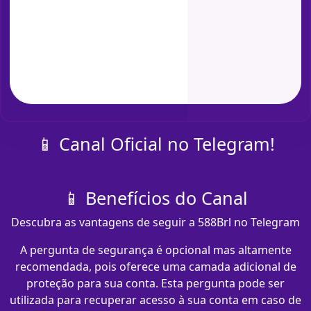
📱 Canal Oficial no Telegram!
📱 Benefícios do Canal
Descubra as vantagens de seguir a 588Brl no Telegram
A pergunta de segurança é opcional mas altamente
recomendada, pois oferece uma camada adicional de
proteção para sua conta. Esta pergunta pode ser
utilizada para recuperar acesso à sua conta em caso de