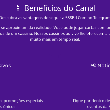
📱 Benefícios do Canal
Descubra as vantagens de seguir a 588Brl.Com no Telegra
is se aproximam da realidade. Você pode jogar cartas com 
os de um cassino. Nossos cassinos ao vivo lhe oferecem a c
muito mais em tempo real.
sivos
📢 Notí
m, promoções especiais
Fique por dentro d
s únicos!
eventos da 