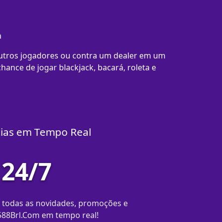
m
outros jogadores ou contra um dealer em um
hance de jogar blackjack, bacará, roleta e
cias em Tempo Real
24/7
e todas as novidades, promoções e
588Brl.Com em tempo real!