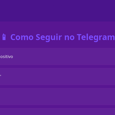
📱 Como Seguir no Telegram
ositivo
"