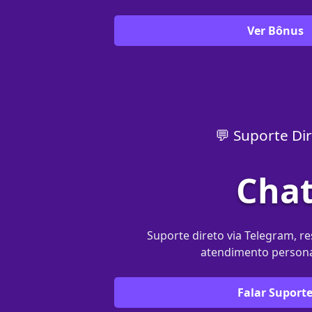
Ver Bônus
💬 Suporte Di
Cha
Suporte direto via Telegram, r
atendimento persona
Falar Suport