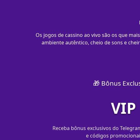
Os jogos de cassino ao vivo são os que ma
ambiente autêntico, cheio de sons e cheir
🎁 Bônus Exclu
VIP
Receba bônus exclusivos do Telegra
e códigos promocionai