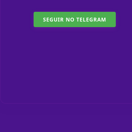
SEGUIR NO TELEGRAM