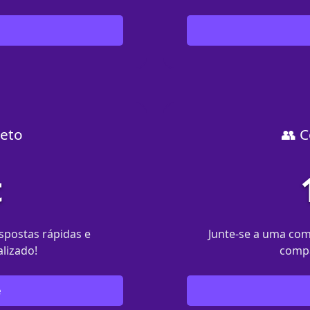
reto
👥 
t
espostas rápidas e
Junte-se a uma com
lizado!
compa
e