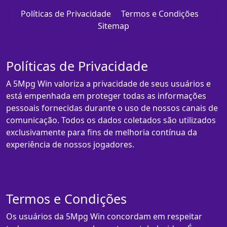
Políticas de Privacidade
Termos e Condições
Sitemap
Políticas de Privacidade
A 5Mpg Win valoriza a privacidade de seus usuários e
está empenhada em proteger todas as informações
pessoais fornecidas durante o uso de nossos canais de
comunicação. Todos os dados coletados são utilizados
exclusivamente para fins de melhoria contínua da
experiência de nossos jogadores.
Termos e Condições
Os usuários da 5Mpg Win concordam em respeitar