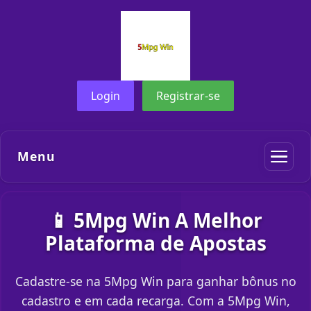
Login
Registrar-se
Menu
📱 5Mpg Win A Melhor
Plataforma de Apostas
Cadastre-se na 5Mpg Win para ganhar bônus no
cadastro e em cada recarga. Com a 5Mpg Win,