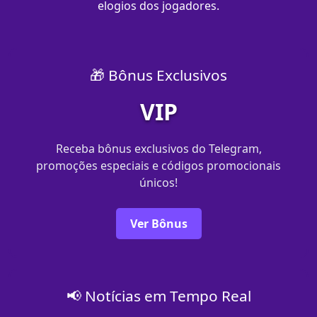
elogios dos jogadores.
🎁 Bônus Exclusivos
VIP
Receba bônus exclusivos do Telegram,
promoções especiais e códigos promocionais
únicos!
Ver Bônus
📢 Notícias em Tempo Real