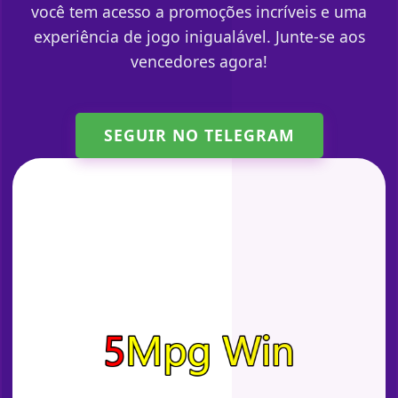
você tem acesso a promoções incríveis e uma
experiência de jogo inigualável. Junte-se aos
vencedores agora!
SEGUIR NO TELEGRAM