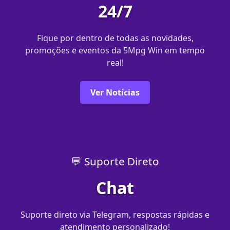
24/7
Fique por dentro de todas as novidades,
promoções e eventos da 5Mpg Win em tempo
real!
Ver Notícias
💬 Suporte Direto
Chat
Suporte direto via Telegram, respostas rápidas e
atendimento personalizado!