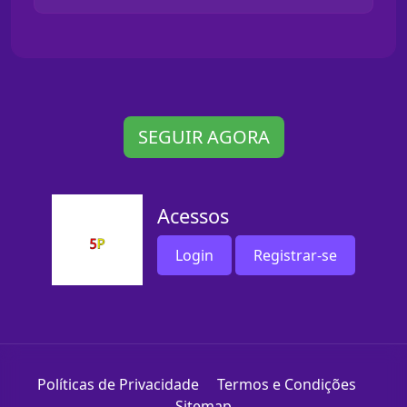
SEGUIR AGORA
Acessos
Login
Registrar-se
Políticas de Privacidade
Termos e Condições
Sitemap