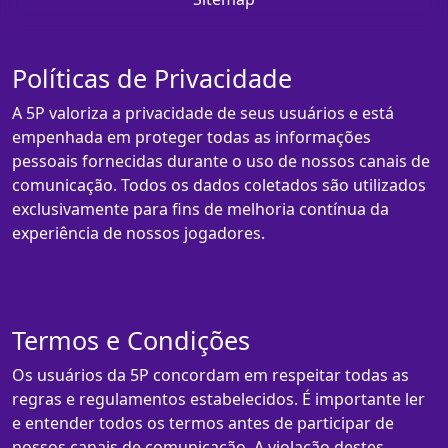
Políticas de Privacidade
A 5P valoriza a privacidade de seus usuários e está
empenhada em proteger todas as informações
pessoais fornecidas durante o uso de nossos canais de
comunicação. Todos os dados coletados são utilizados
exclusivamente para fins de melhoria contínua da
experiência de nossos jogadores.
Termos e Condições
Os usuários da 5P concordam em respeitar todas as
regras e regulamentos estabelecidos. É importante ler
e entender todos os termos antes de participar de
nossos canais de comunicação. A violação destes