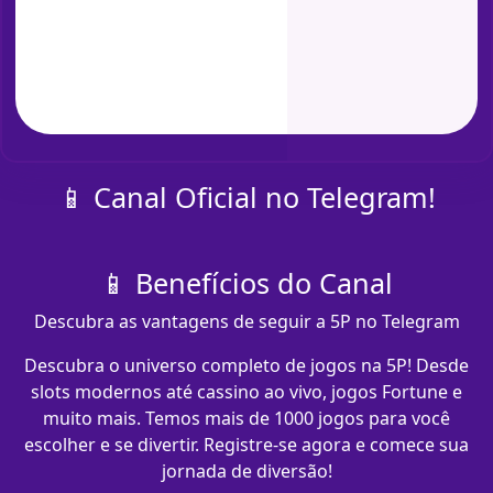
📱 Canal Oficial no Telegram!
📱 Benefícios do Canal
Descubra as vantagens de seguir a 5P no Telegram
Descubra o universo completo de jogos na 5P! Desde
slots modernos até cassino ao vivo, jogos Fortune e
muito mais. Temos mais de 1000 jogos para você
escolher e se divertir. Registre-se agora e comece sua
jornada de diversão!