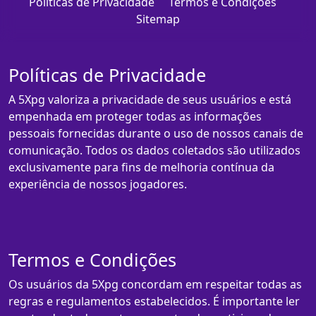
Políticas de Privacidade
Termos e Condições
Sitemap
Políticas de Privacidade
A 5Xpg valoriza a privacidade de seus usuários e está
empenhada em proteger todas as informações
pessoais fornecidas durante o uso de nossos canais de
comunicação. Todos os dados coletados são utilizados
exclusivamente para fins de melhoria contínua da
experiência de nossos jogadores.
Termos e Condições
Os usuários da 5Xpg concordam em respeitar todas as
regras e regulamentos estabelecidos. É importante ler