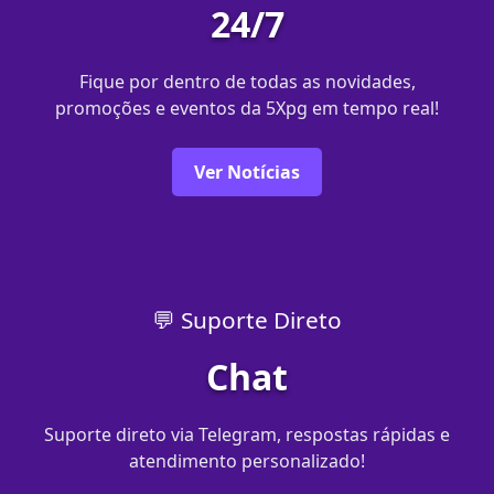
24/7
Fique por dentro de todas as novidades,
promoções e eventos da 5Xpg em tempo real!
Ver Notícias
💬 Suporte Direto
Chat
Suporte direto via Telegram, respostas rápidas e
atendimento personalizado!