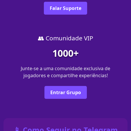
Falar Suporte
👥 Comunidade VIP
1000+
Junte-se a uma comunidade exclusiva de
jogadores e compartilhe experiências!
Entrar Grupo
📱 Como Seguir no Telegram