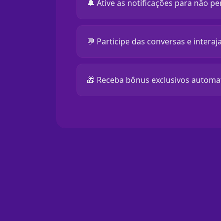
🔔 Ative as notificações para não p
💬 Participe das conversas e interaj
🎁 Receba bônus exclusivos autom