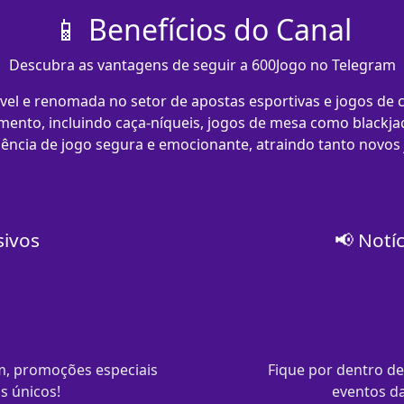
📱 Benefícios do Canal
Descubra as vantagens de seguir a 600Jogo no Telegram
vel e renomada no setor de apostas esportivas e jogos de 
nto, incluindo caça-níqueis, jogos de mesa como blackjack
iência de jogo segura e emocionante, atraindo tanto novos
sivos
📢 Notí
m, promoções especiais
Fique por dentro d
s únicos!
eventos d