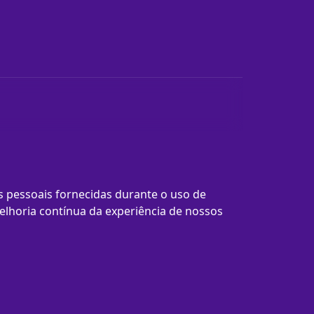
s pessoais fornecidas durante o uso de
elhoria contínua da experiência de nossos