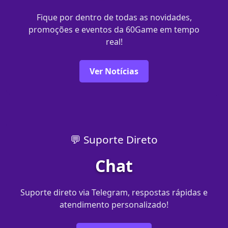
Fique por dentro de todas as novidades,
promoções e eventos da 60Game em tempo
real!
Ver Notícias
💬 Suporte Direto
Chat
Suporte direto via Telegram, respostas rápidas e
atendimento personalizado!