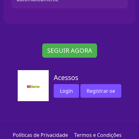
SEGUIR AGORA
Acessos
Login
Registrar-se
Políticas de Privacidade
Termos e Condições