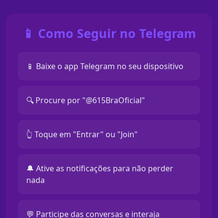
📱 Como Seguir no Telegram
📱 Baixe o app Telegram no seu dispositivo
🔍 Procure por "@615BraOficial"
👆 Toque em "Entrar" ou "Join"
🔔 Ative as notificações para não perder
nada
💬 Participe das conversas e interaja