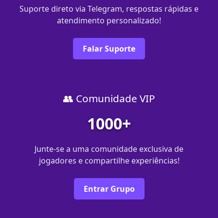
Suporte direto via Telegram, respostas rápidas e
atendimento personalizado!
Falar Suporte
👥 Comunidade VIP
1000+
Junte-se a uma comunidade exclusiva de
jogadores e compartilhe experiências!
Entrar Grupo