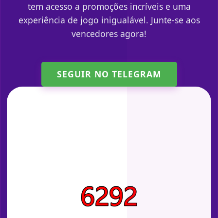
tem acesso a promoções incríveis e uma
experiência de jogo inigualável. Junte-se aos
vencedores agora!
SEGUIR NO TELEGRAM