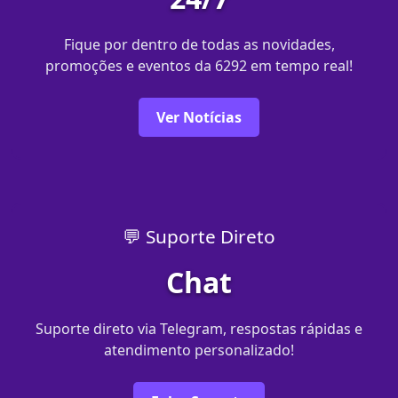
Fique por dentro de todas as novidades,
promoções e eventos da 6292 em tempo real!
Ver Notícias
💬 Suporte Direto
Chat
Suporte direto via Telegram, respostas rápidas e
atendimento personalizado!