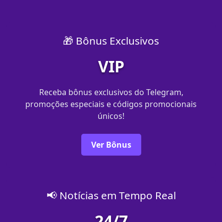
🎁 Bônus Exclusivos
VIP
Receba bônus exclusivos do Telegram,
promoções especiais e códigos promocionais
únicos!
Ver Bônus
📢 Notícias em Tempo Real
24/7