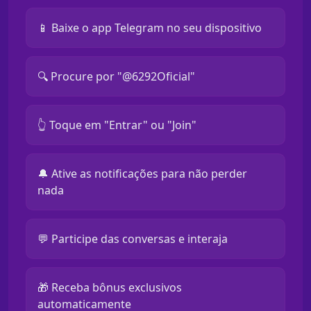
📱 Baixe o app Telegram no seu dispositivo
🔍 Procure por "@6292Oficial"
👆 Toque em "Entrar" ou "Join"
🔔 Ative as notificações para não perder
nada
💬 Participe das conversas e interaja
🎁 Receba bônus exclusivos
automaticamente