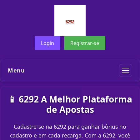
Login
Registrar-se
Menu
📱 6292 A Melhor Plataforma
de Apostas
Cadastre-se na 6292 para ganhar bônus no
cadastro e em cada recarga. Com a 6292, você