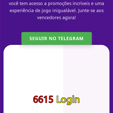
você tem acesso a promoções incríveis e uma
experiência de jogo inigualável. Junte-se aos
vencedores agora!
SEGUIR NO TELEGRAM