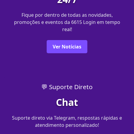
Fique por dentro de todas as novidades,
promoções e eventos da 6615 Login em tempo
real!
Ver Notícias
💬 Suporte Direto
Chat
Suporte direto via Telegram, respostas rápidas e
atendimento personalizado!