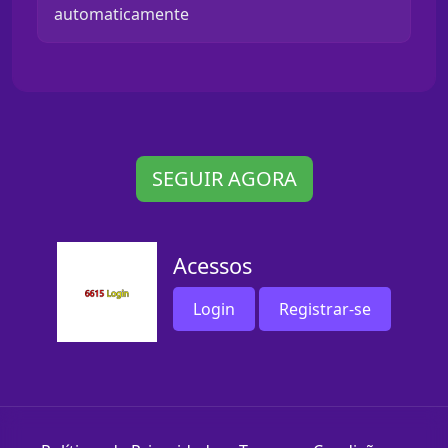
automaticamente
SEGUIR AGORA
Acessos
Login
Registrar-se