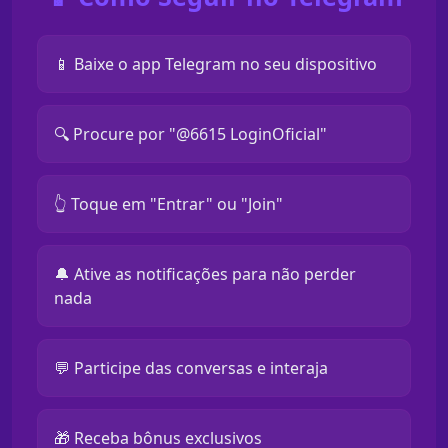
📱 Baixe o app Telegram no seu dispositivo
🔍 Procure por "@6615 LoginOficial"
👆 Toque em "Entrar" ou "Join"
🔔 Ative as notificações para não perder
nada
💬 Participe das conversas e interaja
🎁 Receba bônus exclusivos