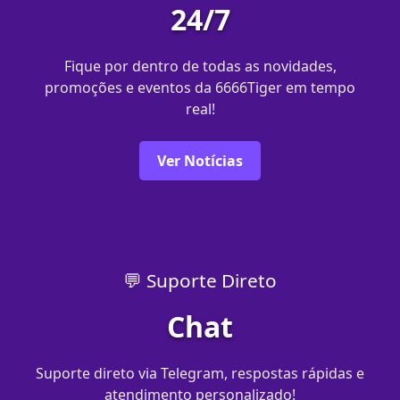
24/7
Fique por dentro de todas as novidades,
promoções e eventos da 6666Tiger em tempo
real!
Ver Notícias
💬 Suporte Direto
Chat
Suporte direto via Telegram, respostas rápidas e
atendimento personalizado!