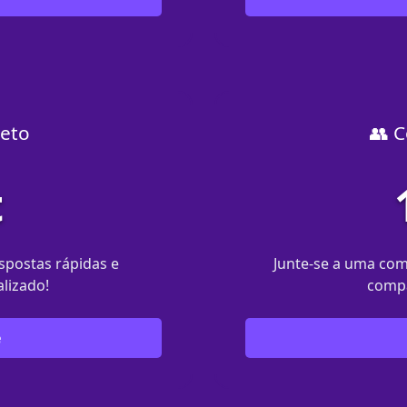
reto
👥 
t
espostas rápidas e
Junte-se a uma com
lizado!
compa
e