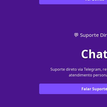
💬 Suporte Di
Cha
Suporte direto via Telegram, r
atendimento persona
Falar Suport