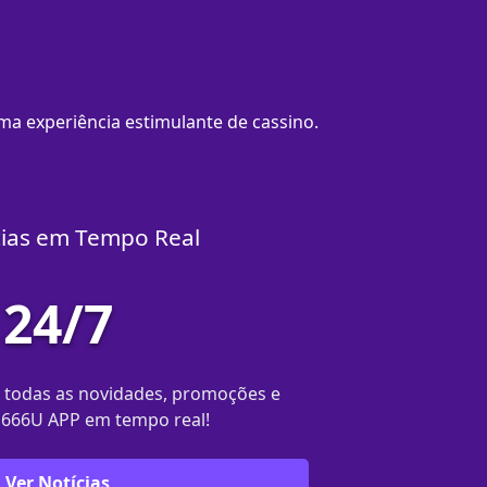
a experiência estimulante de cassino.
cias em Tempo Real
24/7
e todas as novidades, promoções e
 666U APP em tempo real!
Ver Notícias