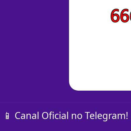
📱 Canal Oficial no Telegram!