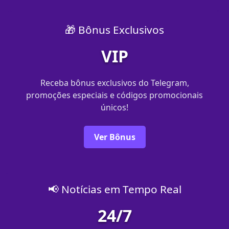
🎁 Bônus Exclusivos
VIP
Receba bônus exclusivos do Telegram,
promoções especiais e códigos promocionais
únicos!
Ver Bônus
📢 Notícias em Tempo Real
24/7