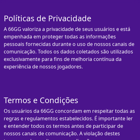
Políticas de Privacidade
A 66GG valoriza a privacidade de seus usuários e está
empenhada em proteger todas as informações
pessoais fornecidas durante o uso de nossos canais de
comunicação. Todos os dados coletados são utilizados
exclusivamente para fins de melhoria contínua da
experiência de nossos jogadores.
Termos e Condições
Os usuários da 66GG concordam em respeitar todas as
regras e regulamentos estabelecidos. É importante ler
e entender todos os termos antes de participar de
nossos canais de comunicação. A violação destes