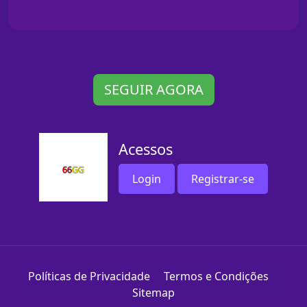
SEGUIR AGORA
Acessos
Login
Registrar-se
Políticas de Privacidade
Termos e Condições
Sitemap