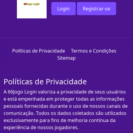
Login
Registrar-se
Políticas de Privacidade
Termos e Condições
Sitemap
Políticas de Privacidade
A 66Jogo Login valoriza a privacidade de seus usuários
e está empenhada em proteger todas as informações
pessoais fornecidas durante o uso de nossos canais de
comunicação. Todos os dados coletados são utilizados
exclusivamente para fins de melhoria contínua da
experiência de nossos jogadores.