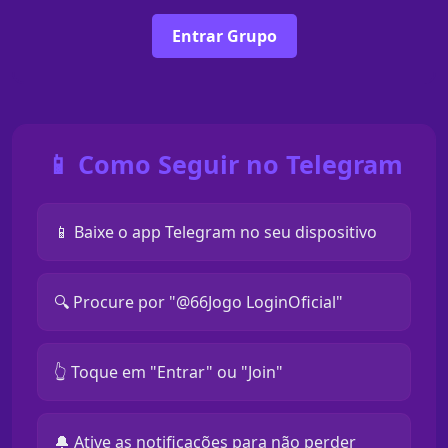
Entrar Grupo
📱 Como Seguir no Telegram
📱 Baixe o app Telegram no seu dispositivo
🔍 Procure por "@66Jogo LoginOficial"
👆 Toque em "Entrar" ou "Join"
🔔 Ative as notificações para não perder