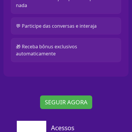
nada
💬 Participe das conversas e interaja
🎁 Receba bônus exclusivos
automaticamente
SEGUIR AGORA
Acessos