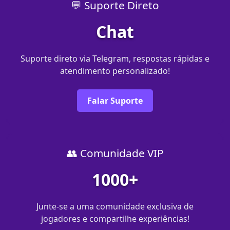
💬 Suporte Direto
Chat
Suporte direto via Telegram, respostas rápidas e
atendimento personalizado!
Falar Suporte
👥 Comunidade VIP
1000+
Junte-se a uma comunidade exclusiva de
jogadores e compartilhe experiências!