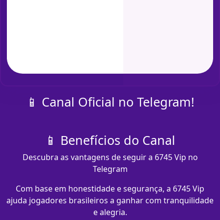
📱 Canal Oficial no Telegram!
📱 Benefícios do Canal
Descubra as vantagens de seguir a 6745 Vip no
Telegram
Com base em honestidade e segurança, a 6745 Vip
ajuda jogadores brasileiros a ganhar com tranquilidade
e alegria.