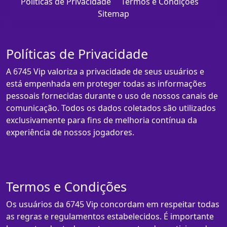
Políticas de Privacidade
Termos e Condições
Sitemap
Políticas de Privacidade
A 6745 Vip valoriza a privacidade de seus usuários e
está empenhada em proteger todas as informações
pessoais fornecidas durante o uso de nossos canais de
comunicação. Todos os dados coletados são utilizados
exclusivamente para fins de melhoria contínua da
experiência de nossos jogadores.
Termos e Condições
Os usuários da 6745 Vip concordam em respeitar todas
as regras e regulamentos estabelecidos. É importante