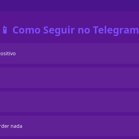
📱 Como Seguir no Telegram
ositivo
erder nada