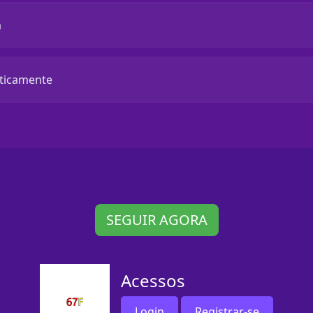
a
aticamente
SEGUIR AGORA
Acessos
Login
Registrar-se