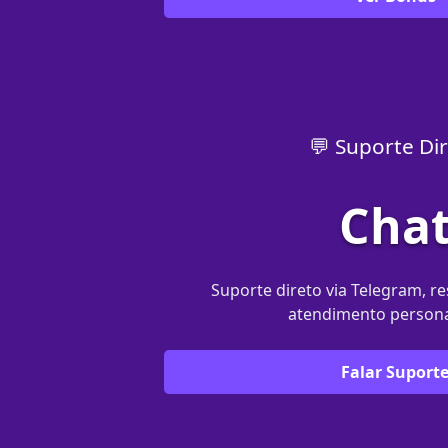
💬 Suporte Di
Cha
Suporte direto via Telegram, r
atendimento persona
Falar Suport