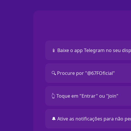
📱 Baixe o app Telegram no seu disp
🔍 Procure por "@67FOficial"
👆 Toque em "Entrar" ou "Join"
🔔 Ative as notificações para não p