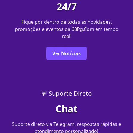
24/7
Fique por dentro de todas as novidades,
promoções e eventos da 68Pg.Com em tempo
real!
Ver Notícias
💬 Suporte Direto
Chat
Suporte direto via Telegram, respostas rápidas e
atendimento personalizado!