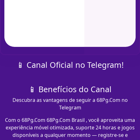
📱 Canal Oficial no Telegram!
📱 Benefícios do Canal
Descubra as vantagens de seguir a 68Pg.Com no
Telegram
Com o 68Pg.Com 68Pg.Com Brasil , você aproveita uma
experiência móvel otimizada, suporte 24 horas e jogos
disponíveis a qualquer momento — registre-se e