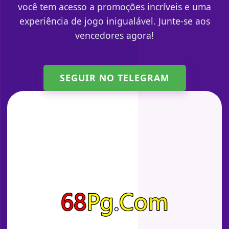
você tem acesso a promoções incríveis e uma
experiência de jogo inigualável. Junte-se aos
vencedores agora!
SEGUIR NO TELEGRAM