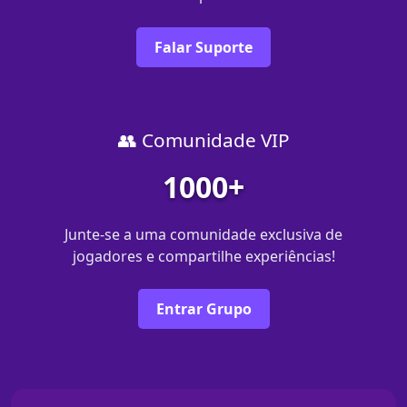
Falar Suporte
👥 Comunidade VIP
1000+
Junte-se a uma comunidade exclusiva de
jogadores e compartilhe experiências!
Entrar Grupo