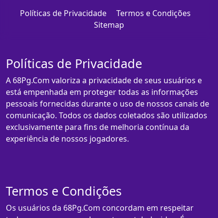
Políticas de Privacidade
Termos e Condições
Sitemap
Políticas de Privacidade
A 68Pg.Com valoriza a privacidade de seus usuários e
está empenhada em proteger todas as informações
pessoais fornecidas durante o uso de nossos canais de
comunicação. Todos os dados coletados são utilizados
exclusivamente para fins de melhoria contínua da
experiência de nossos jogadores.
Termos e Condições
Os usuários da 68Pg.Com concordam em respeitar