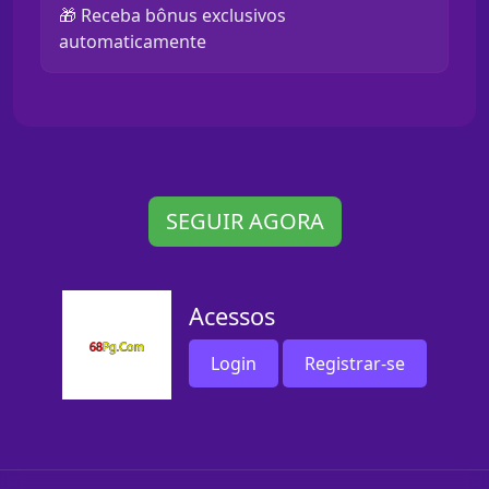
🎁 Receba bônus exclusivos
automaticamente
SEGUIR AGORA
Acessos
Login
Registrar-se