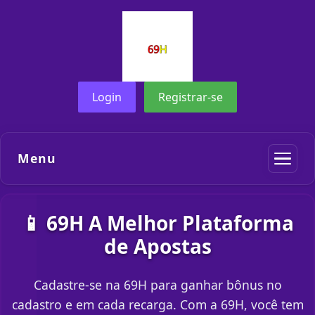
Login
Registrar-se
Menu
📱 69H A Melhor Plataforma
de Apostas
Cadastre-se na 69H para ganhar bônus no
cadastro e em cada recarga. Com a 69H, você tem