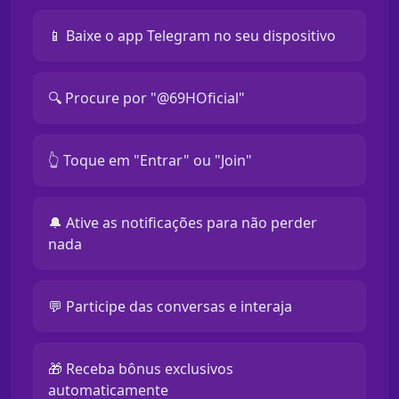
📱 Baixe o app Telegram no seu dispositivo
🔍 Procure por "@69HOficial"
👆 Toque em "Entrar" ou "Join"
🔔 Ative as notificações para não perder
nada
💬 Participe das conversas e interaja
🎁 Receba bônus exclusivos
automaticamente