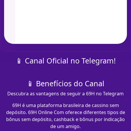
📱 Canal Oficial no Telegram!
📱 Benefícios do Canal
Descubra as vantagens de seguir a 69H no Telegram
69H é uma plataforma brasileira de cassino sem
depósito. 69H Online Com oferece diferentes tipos de
bônus sem depósito, cashback e bônus por indicação
de um amigo.