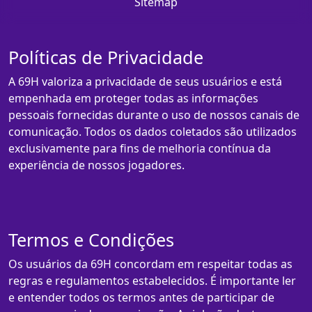
Sitemap
Políticas de Privacidade
A 69H valoriza a privacidade de seus usuários e está
empenhada em proteger todas as informações
pessoais fornecidas durante o uso de nossos canais de
comunicação. Todos os dados coletados são utilizados
exclusivamente para fins de melhoria contínua da
experiência de nossos jogadores.
Termos e Condições
Os usuários da 69H concordam em respeitar todas as
regras e regulamentos estabelecidos. É importante ler
e entender todos os termos antes de participar de