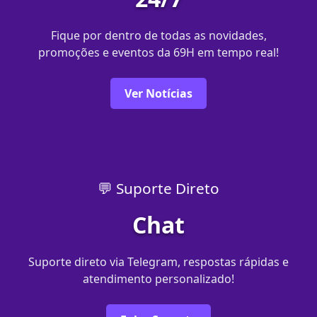
Fique por dentro de todas as novidades,
promoções e eventos da 69H em tempo real!
Ver Notícias
💬 Suporte Direto
Chat
Suporte direto via Telegram, respostas rápidas e
atendimento personalizado!