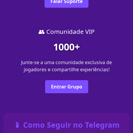
Falar Suporte
👥 Comunidade VIP
1000+
Junte-se a uma comunidade exclusiva de
jogadores e compartilhe experiências!
Entrar Grupo
📱 Como Seguir no Telegram