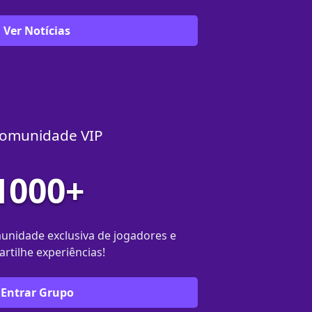
Ver Notícias
Comunidade VIP
1000+
unidade exclusiva de jogadores e
rtilhe experiências!
Entrar Grupo