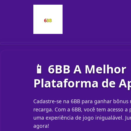
📱 6BB A Melhor
Plataforma de A
Cadastre-se na 6BB para ganhar bônus 
recarga. Com a 6BB, você tem acesso a 
uma experiência de jogo inigualável. J
agora!