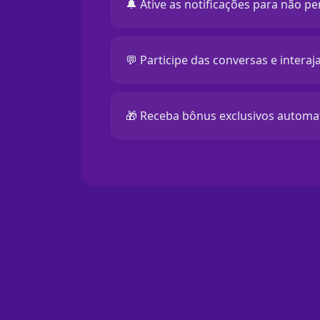
🔔 Ative as notificações para não p
💬 Participe das conversas e interaj
🎁 Receba bônus exclusivos autom