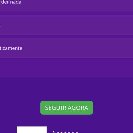
erder nada
a
aticamente
SEGUIR AGORA