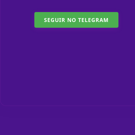
SEGUIR NO TELEGRAM