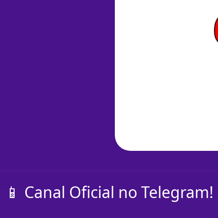
📱 Canal Oficial no Telegram!