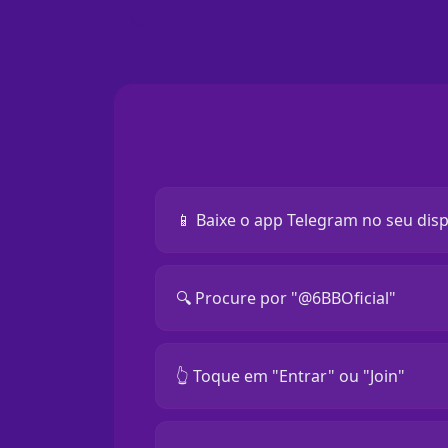
📱 Baixe o app Telegram no seu disp
🔍 Procure por "@6BBOficial"
👆 Toque em "Entrar" ou "Join"