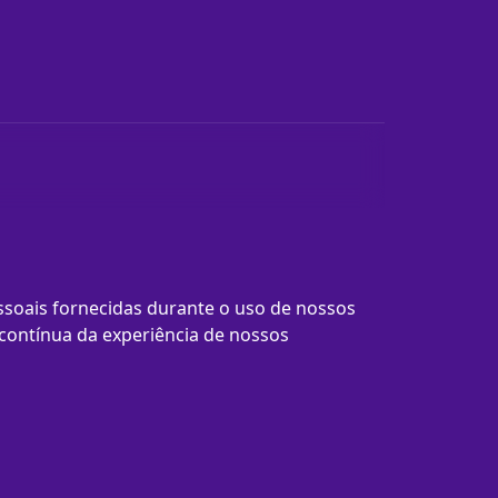
ssoais fornecidas durante o uso de nossos
 contínua da experiência de nossos