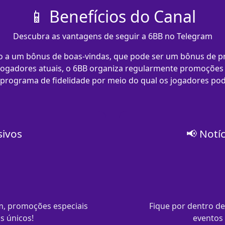
📱 Benefícios do Canal
Descubra as vantagens de seguir a 6BB no Telegram
ito a um bônus de boas-vindas, que pode ser um bônus de p
s jogadores atuais, o 6BB organiza regularmente promoções
ograma de fidelidade por meio do qual os jogadores pode
sivos
📢 Notí
m, promoções especiais
Fique por dentro d
s únicos!
eventos