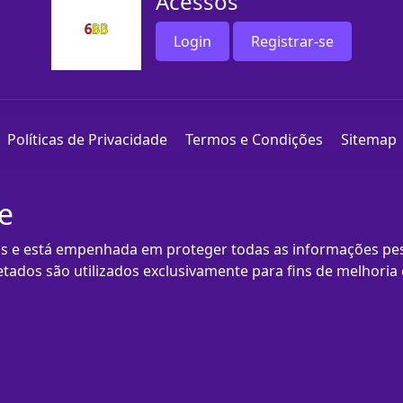
Acessos
Login
Registrar-se
Políticas de Privacidade
Termos e Condições
Sitemap
de
ios e está empenhada em proteger todas as informações pe
tados são utilizados exclusivamente para fins de melhoria