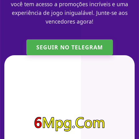
você tem acesso a promoções incríveis e uma
experiência de jogo inigualável. Junte-se aos
vencedores agora!
SEGUIR NO TELEGRAM