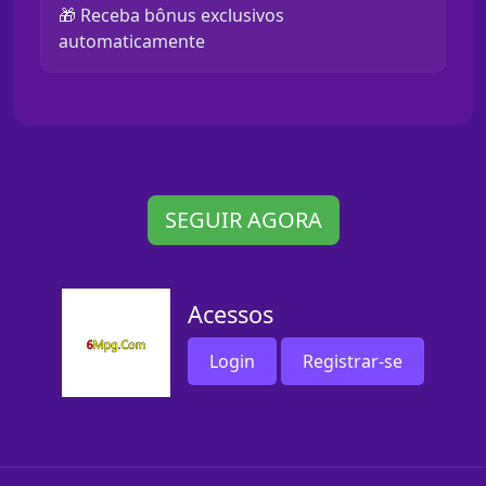
🎁 Receba bônus exclusivos
automaticamente
SEGUIR AGORA
Acessos
Login
Registrar-se