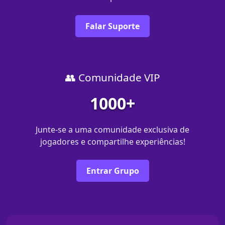
Falar Suporte
👥 Comunidade VIP
1000+
Junte-se a uma comunidade exclusiva de
jogadores e compartilhe experiências!
Entrar Grupo