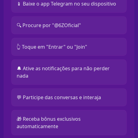
📱 Baixe o app Telegram no seu dispositivo
🔍 Procure por "@6ZOficial"
👆 Toque em "Entrar" ou "Join"
🔔 Ative as notificações para não perder
nada
💬 Participe das conversas e interaja
🎁 Receba bônus exclusivos
automaticamente