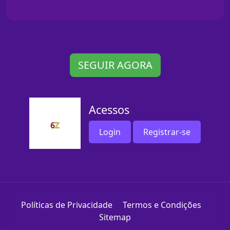
SEGUIR AGORA
Acessos
Login
Registrar-se
Políticas de Privacidade
Termos e Condições
Sitemap