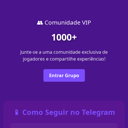
👥 Comunidade VIP
1000+
Junte-se a uma comunidade exclusiva de
jogadores e compartilhe experiências!
Entrar Grupo
📱 Como Seguir no Telegram