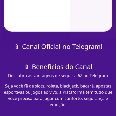
📱 Canal Oficial no Telegram!
📱 Benefícios do Canal
Descubra as vantagens de seguir a 6Z no Telegram
Seja você fã de slots, roleta, blackjack, bacará, apostas
esportivas ou jogos ao vivo, a Plataforma tem tudo que
você precisa para jogar com conforto, segurança e
emoção.