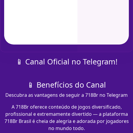
📱 Canal Oficial no Telegram!
📱 Benefícios do Canal
Descubra as vantagens de seguir a 718Br no Telegram
A 718Br oferece conteúdo de jogos diversificado,
profissional e extremamente divertido — a plataforma
718Br Brasil é cheia de alegria e adorada por jogadores
no mundo todo.