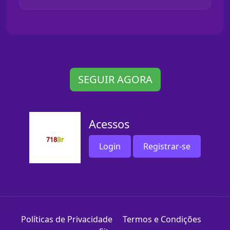
SEGUIR AGORA
Acessos
Login
Registrar-se
Políticas de Privacidade
Termos e Condições