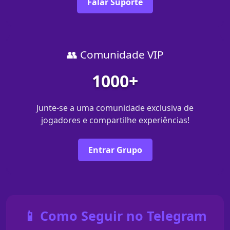
Falar Suporte
👥 Comunidade VIP
1000+
Junte-se a uma comunidade exclusiva de
jogadores e compartilhe experiências!
Entrar Grupo
📱 Como Seguir no Telegram