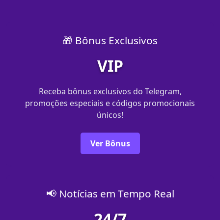
🎁 Bônus Exclusivos
VIP
Receba bônus exclusivos do Telegram,
promoções especiais e códigos promocionais
únicos!
Ver Bônus
📢 Notícias em Tempo Real
24/7