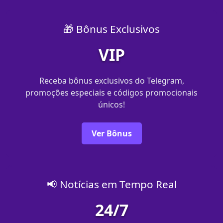
🎁 Bônus Exclusivos
VIP
Receba bônus exclusivos do Telegram,
promoções especiais e códigos promocionais
únicos!
Ver Bônus
📢 Notícias em Tempo Real
24/7