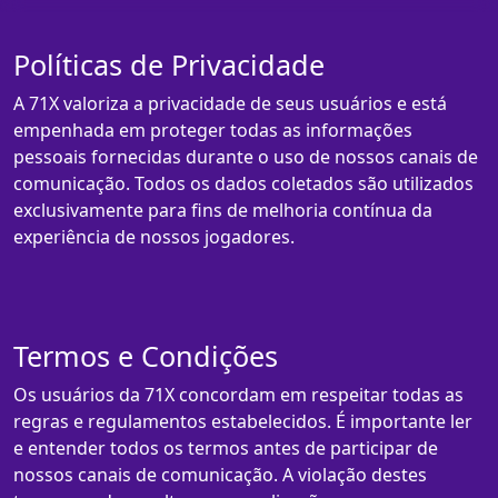
Políticas de Privacidade
A 71X valoriza a privacidade de seus usuários e está
empenhada em proteger todas as informações
pessoais fornecidas durante o uso de nossos canais de
comunicação. Todos os dados coletados são utilizados
exclusivamente para fins de melhoria contínua da
experiência de nossos jogadores.
Termos e Condições
Os usuários da 71X concordam em respeitar todas as
regras e regulamentos estabelecidos. É importante ler
e entender todos os termos antes de participar de
nossos canais de comunicação. A violação destes