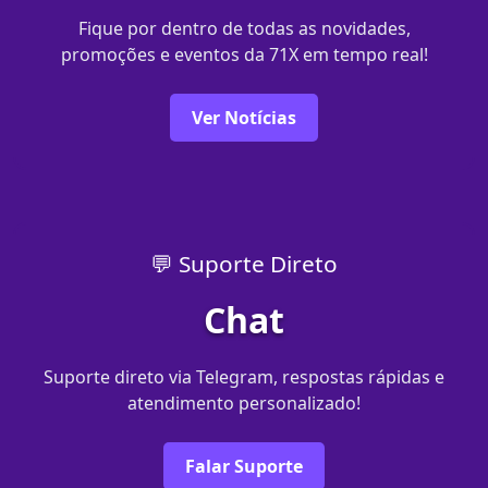
Fique por dentro de todas as novidades,
promoções e eventos da 71X em tempo real!
Ver Notícias
💬 Suporte Direto
Chat
Suporte direto via Telegram, respostas rápidas e
atendimento personalizado!
Falar Suporte