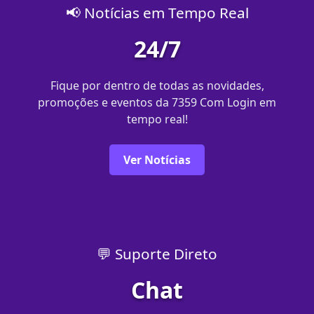
📢 Notícias em Tempo Real
24/7
Fique por dentro de todas as novidades,
promoções e eventos da 7359 Com Login em
tempo real!
Ver Notícias
💬 Suporte Direto
Chat