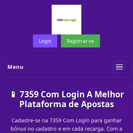
Login
Registrar-se
Menu
📱 7359 Com Login A Melhor
Plataforma de Apostas
Cadastre-se na 7359 Com Login para ganhar
bônus no cadastro e em cada recarga. Com a