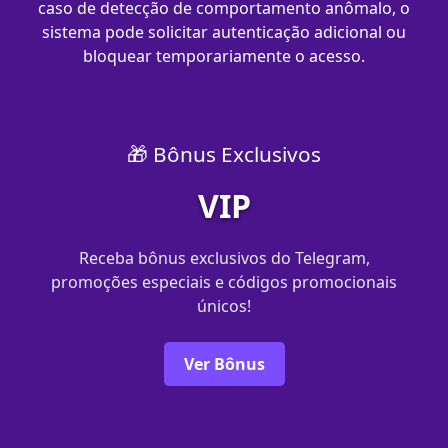
caso de detecção de comportamento anômalo, o
sistema pode solicitar autenticação adicional ou
bloquear temporariamente o acesso.
🎁 Bônus Exclusivos
VIP
Receba bônus exclusivos do Telegram,
promoções especiais e códigos promocionais
únicos!
Ver Bônus