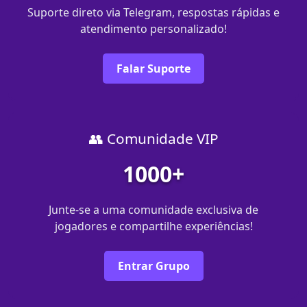
Suporte direto via Telegram, respostas rápidas e
atendimento personalizado!
Falar Suporte
👥 Comunidade VIP
1000+
Junte-se a uma comunidade exclusiva de
jogadores e compartilhe experiências!
Entrar Grupo