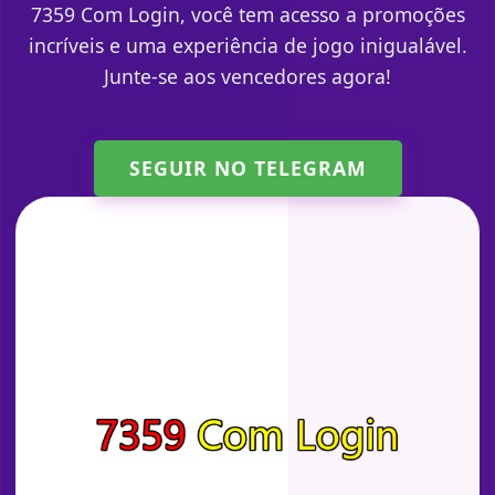
7359 Com Login, você tem acesso a promoções
incríveis e uma experiência de jogo inigualável.
Junte-se aos vencedores agora!
SEGUIR NO TELEGRAM