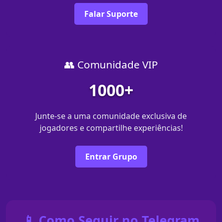
Falar Suporte
👥 Comunidade VIP
1000+
Junte-se a uma comunidade exclusiva de
jogadores e compartilhe experiências!
Entrar Grupo
📱 Como Seguir no Telegram