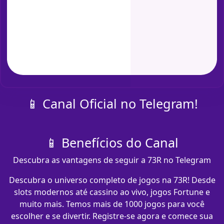
📱 Canal Oficial no Telegram!
📱 Benefícios do Canal
Descubra as vantagens de seguir a 73R no Telegram
Descubra o universo completo de jogos na 73R! Desde
slots modernos até cassino ao vivo, jogos Fortune e
muito mais. Temos mais de 1000 jogos para você
escolher e se divertir. Registre-se agora e comece sua