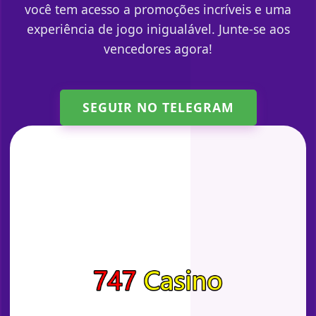
você tem acesso a promoções incríveis e uma
experiência de jogo inigualável. Junte-se aos
vencedores agora!
SEGUIR NO TELEGRAM