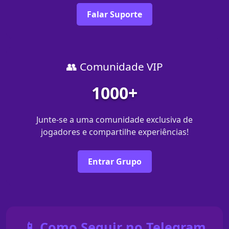
Falar Suporte
👥 Comunidade VIP
1000+
Junte-se a uma comunidade exclusiva de
jogadores e compartilhe experiências!
Entrar Grupo
📱 Como Seguir no Telegram