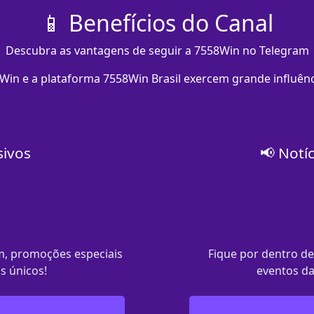
📱 Benefícios do Canal
Descubra as vantagens de seguir a 7558Win no Telegram
8Win e a plataforma 7558Win Brasil exercem grande influênc
sivos
📢 Notí
m, promoções especiais
Fique por dentro d
s únicos!
eventos da