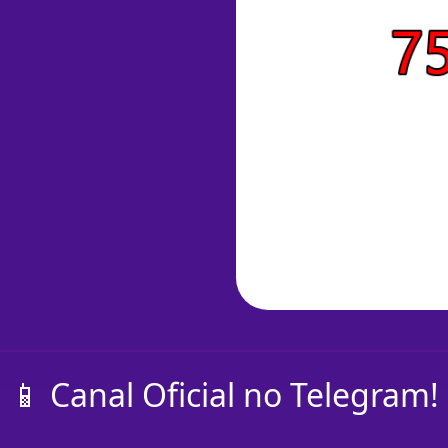
📱 Canal Oficial no Telegram!