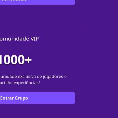
Comunidade VIP
1000+
unidade exclusiva de jogadores e
rtilhe experiências!
Entrar Grupo