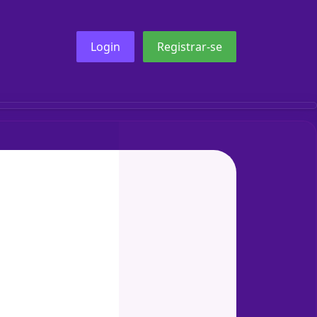
Login
Registrar-se