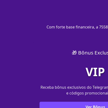
Com forte base financeira, a 755
🎁 Bônus Exclu
VIP
Receba bônus exclusivos do Telegra
e códigos promocionai
Ver Bônus