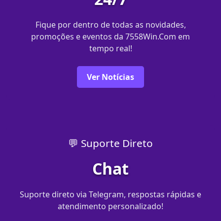
Fique por dentro de todas as novidades,
promoções e eventos da 7558Win.Com em
tempo real!
Ver Notícias
💬 Suporte Direto
Chat
Suporte direto via Telegram, respostas rápidas e
atendimento personalizado!