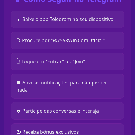
📱 Baixe o app Telegram no seu dispositivo
🔍 Procure por "@7558Win.ComOficial"
👆 Toque em "Entrar" ou "Join"
🔔 Ative as notificações para não perder
nada
💬 Participe das conversas e interaja
🎁 Receba bônus exclusivos