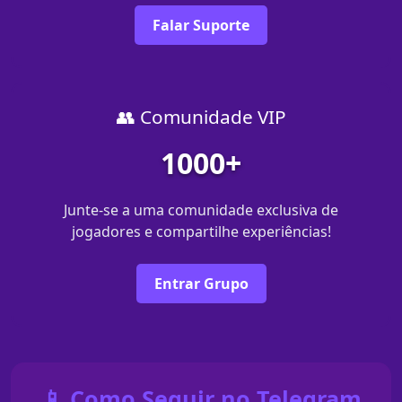
Falar Suporte
👥 Comunidade VIP
1000+
Junte-se a uma comunidade exclusiva de
jogadores e compartilhe experiências!
Entrar Grupo
📱 Como Seguir no Telegram