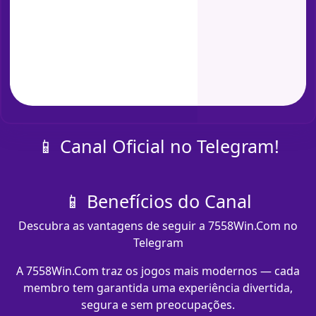
📱 Canal Oficial no Telegram!
📱 Benefícios do Canal
Descubra as vantagens de seguir a 7558Win.Com no
Telegram
A 7558Win.Com traz os jogos mais modernos — cada
membro tem garantida uma experiência divertida,
segura e sem preocupações.