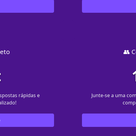
reto
👥 
t
espostas rápidas e
Junte-se a uma com
lizado!
compa
e