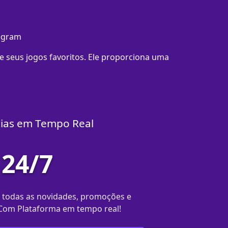
legram
de seus jogos favoritos. Ele proporciona uma
cias em Tempo Real
24/7
e todas as novidades, promoções e
Com Plataforma em tempo real!