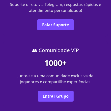
Suporte direto via Telegram, respostas rápidas e
atendimento personalizado!
Falar Suporte
👥 Comunidade VIP
1000+
Junte-se a uma comunidade exclusiva de
jogadores e compartilhe experiências!
Entrar Grupo