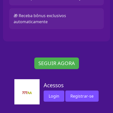
🎁 Receba bônus exclusivos
automaticamente
SEGUIR AGORA
Acessos
Login
Registrar-se