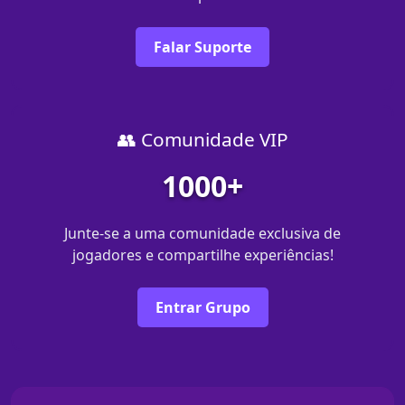
Falar Suporte
👥 Comunidade VIP
1000+
Junte-se a uma comunidade exclusiva de
jogadores e compartilhe experiências!
Entrar Grupo