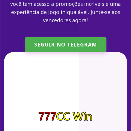
você tem acesso a promoções incríveis e uma
experiência de jogo inigualável. Junte-se aos
vencedores agora!
SEGUIR NO TELEGRAM