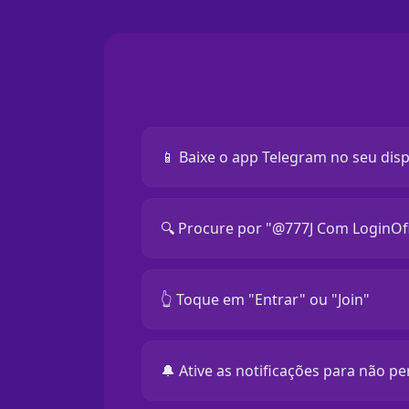
📱 Baixe o app Telegram no seu disp
🔍 Procure por "@777J Com LoginOfi
👆 Toque em "Entrar" ou "Join"
🔔 Ative as notificações para não p