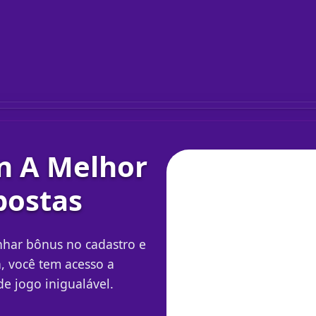
in A Melhor
postas
nhar bônus no cadastro e
, você tem acesso a
e jogo inigualável.