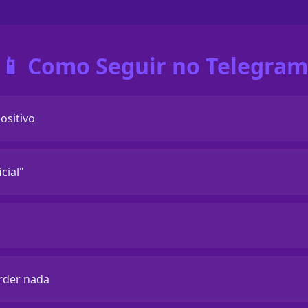
📱 Como Seguir no Telegram
ositivo
cial"
erder nada