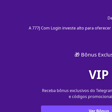
De
A 777J Com Login investe alto para oferecer
🎁 Bônus Exclu
VIP
Receba bônus exclusivos do Telegra
e códigos promocionai
Ver Bônus