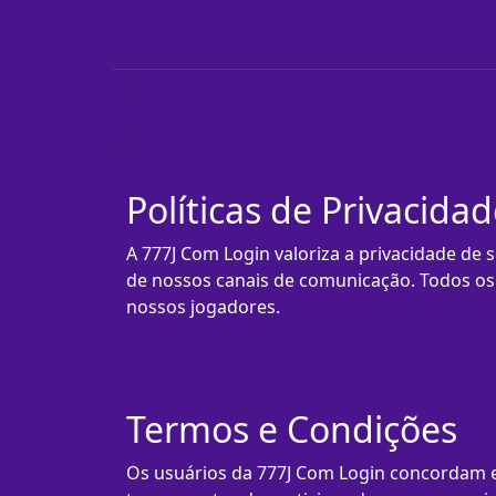
Políticas de Privacida
A 777J Com Login valoriza a privacidade de
de nossos canais de comunicação. Todos os 
nossos jogadores.
Termos e Condições
Os usuários da 777J Com Login concordam em