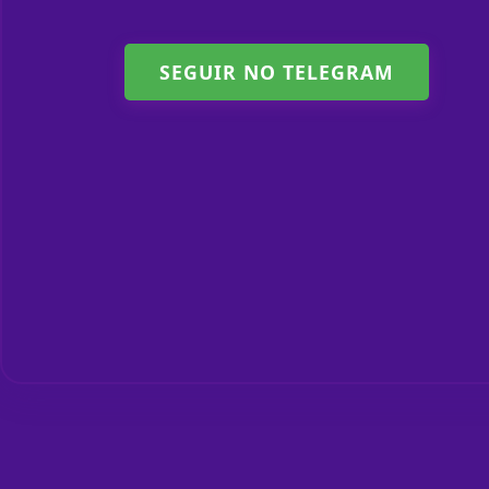
SEGUIR NO TELEGRAM