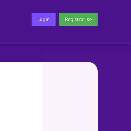
Login
Registrar-se