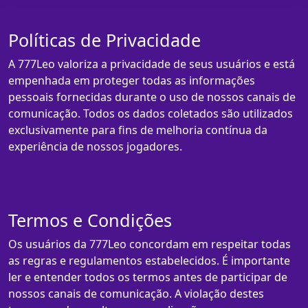
Políticas de Privacidade
A 777Leo valoriza a privacidade de seus usuários e está
empenhada em proteger todas as informações
pessoais fornecidas durante o uso de nossos canais de
comunicação. Todos os dados coletados são utilizados
exclusivamente para fins de melhoria contínua da
experiência de nossos jogadores.
Termos e Condições
Os usuários da 777Leo concordam em respeitar todas
as regras e regulamentos estabelecidos. É importante
ler e entender todos os termos antes de participar de
nossos canais de comunicação. A violação destes