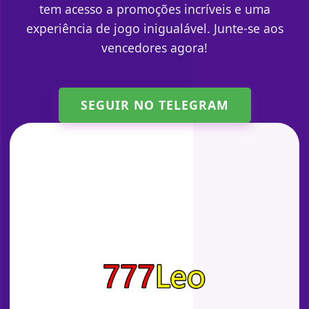
tem acesso a promoções incríveis e uma
experiência de jogo inigualável. Junte-se aos
vencedores agora!
SEGUIR NO TELEGRAM