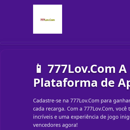
📱 777Lov.Com A
Plataforma de A
Cadastre-se na 777Lov.Com para ganha
cada recarga. Com a 777Lov.Com, você
incríveis e uma experiência de jogo inig
vencedores agora!