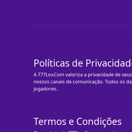
Políticas de Privacida
A 777Lov.Com valoriza a privacidade de seu
nossos canais de comunicação. Todos os dad
jogadores.
Termos e Condições