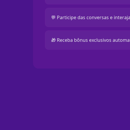
💬 Participe das conversas e interaj
🎁 Receba bônus exclusivos autom