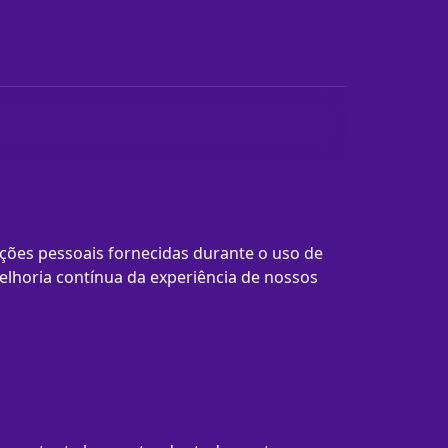
ções pessoais fornecidas durante o uso de
elhoria contínua da experiência de nossos