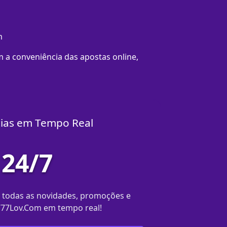
m
 a conveniência das apostas online,
cias em Tempo Real
24/7
e todas as novidades, promoções e
777Lov.Com em tempo real!