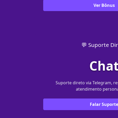
Ver Bônus
💬 Suporte Di
Cha
Suporte direto via Telegram, r
atendimento persona
Falar Suport