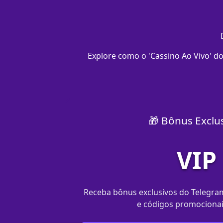
Explore como o 'Cassino Ao Vivo' d
🎁 Bônus Exclu
VIP
Receba bônus exclusivos do Telegra
e códigos promocionai