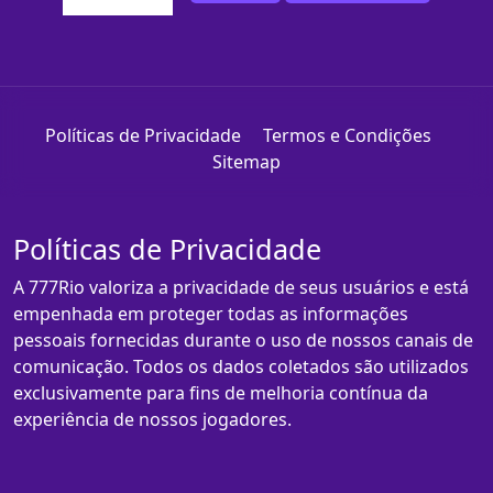
Políticas de Privacidade
Termos e Condições
Sitemap
Políticas de Privacidade
A 777Rio valoriza a privacidade de seus usuários e está
empenhada em proteger todas as informações
pessoais fornecidas durante o uso de nossos canais de
comunicação. Todos os dados coletados são utilizados
exclusivamente para fins de melhoria contínua da
experiência de nossos jogadores.