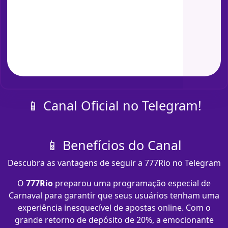
📱 Canal Oficial no Telegram!
📱 Benefícios do Canal
Descubra as vantagens de seguir a 777Rio no Telegram
O
777Rio
preparou uma programação especial de
Carnaval para garantir que seus usuários tenham uma
experiência inesquecível de apostas online. Com o
grande retorno de depósito de 20%, a emocionante