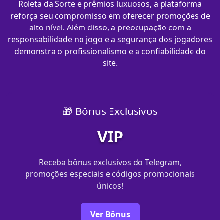
Roleta da Sorte e prêmios luxuosos, a plataforma
reforça seu compromisso em oferecer promoções de
alto nível. Além disso, a preocupação com a
responsabilidade no jogo e a segurança dos jogadores
demonstra o profissionalismo e a confiabilidade do
site.
🎁 Bônus Exclusivos
VIP
Receba bônus exclusivos do Telegram,
promoções especiais e códigos promocionais
únicos!
Ver Bônus