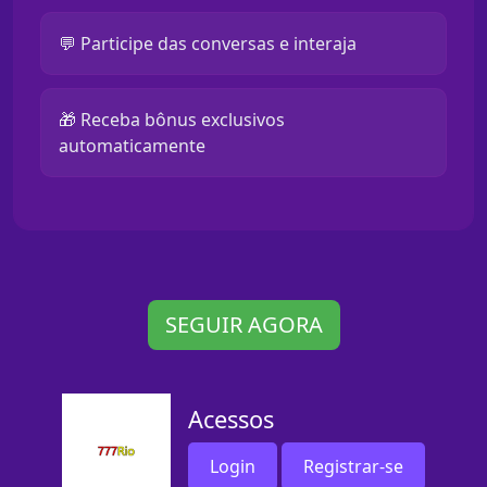
💬 Participe das conversas e interaja
🎁 Receba bônus exclusivos
automaticamente
SEGUIR AGORA
Acessos
Login
Registrar-se