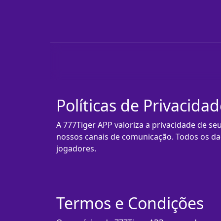
Políticas de Privacida
A 777Tiger APP valoriza a privacidade de s
nossos canais de comunicação. Todos os dad
jogadores.
Termos e Condições