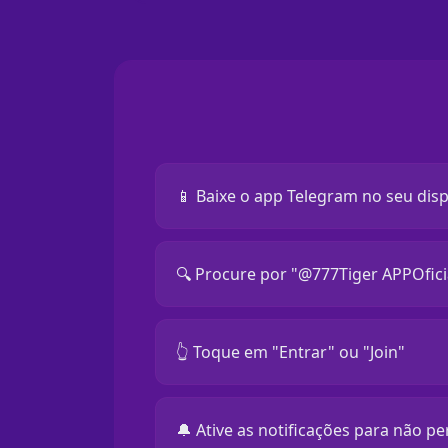
📱 Baixe o app Telegram no seu disp
🔍 Procure por "@777Tiger APPOfici
👆 Toque em "Entrar" ou "Join"
🔔 Ative as notificações para não p