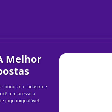
A Melhor
postas
ar bônus no cadastro e
você tem acesso a
e jogo inigualável.