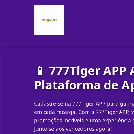
📱 777Tiger APP 
Plataforma de A
Cadastre-se na 777Tiger APP para ganh
em cada recarga. Com a 777Tiger APP, 
promoções incríveis e uma experiência d
Junte-se aos vencedores agora!