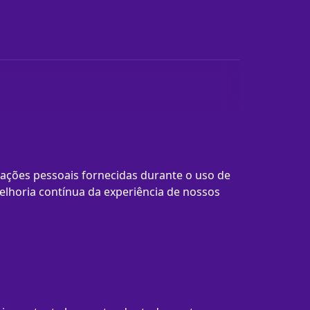
mações pessoais fornecidas durante o uso de
elhoria contínua da experiência de nossos