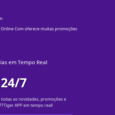
am
PP Online Com oferece muitas promoções
cias em Tempo Real
24/7
e todas as novidades, promoções e
77Tiger APP em tempo real!