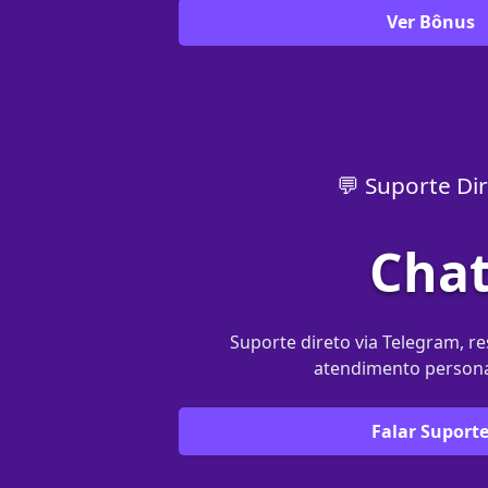
Ver Bônus
💬 Suporte Di
Cha
Suporte direto via Telegram, r
atendimento persona
Falar Suport