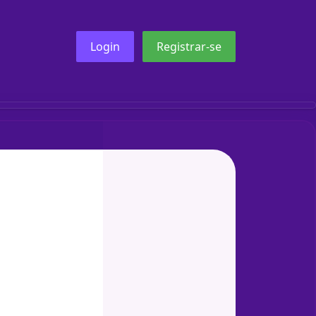
Login
Registrar-se