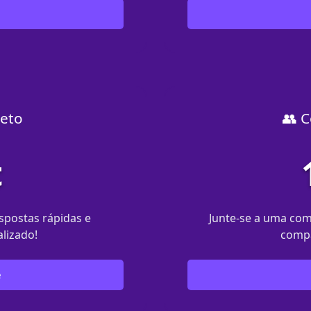
reto
👥 
t
espostas rápidas e
Junte-se a uma com
lizado!
compa
e