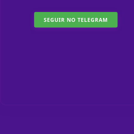
SEGUIR NO TELEGRAM