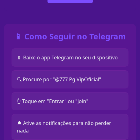
📱 Como Seguir no Telegram
📱 Baixe o app Telegram no seu dispositivo
🔍 Procure por "@777 Pg VipOficial"
👆 Toque em "Entrar" ou "Join"
🔔 Ative as notificações para não perder
nada