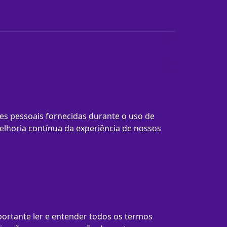
es pessoais fornecidas durante o uso de
elhoria contínua da experiência de nossos
ortante ler e entender todos os termos