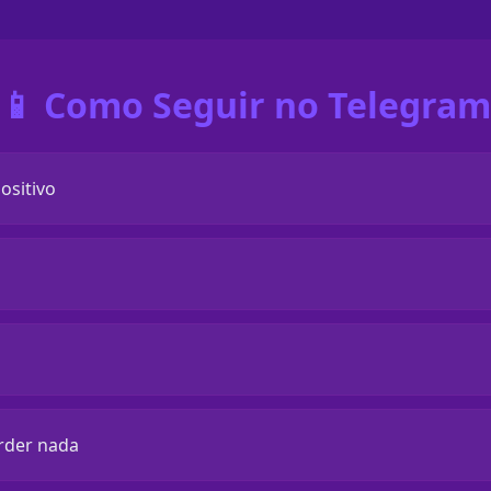
📱 Como Seguir no Telegram
ositivo
erder nada