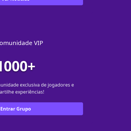
Comunidade VIP
1000+
unidade exclusiva de jogadores e
rtilhe experiências!
Entrar Grupo