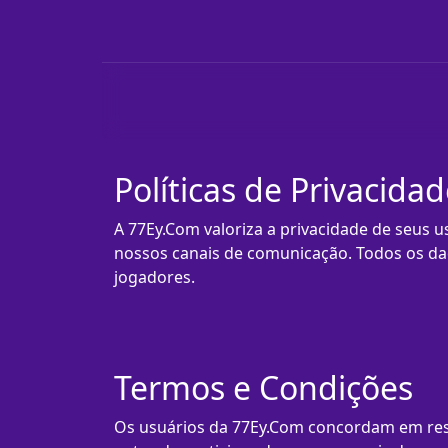
Políticas de Privacida
A 77Ey.Com valoriza a privacidade de seus 
nossos canais de comunicação. Todos os dad
jogadores.
Termos e Condições
Os usuários da 77Ey.Com concordam em resp