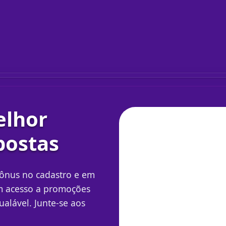
elhor
postas
ônus no cadastro e em
m acesso a promoções
ualável. Junte-se aos