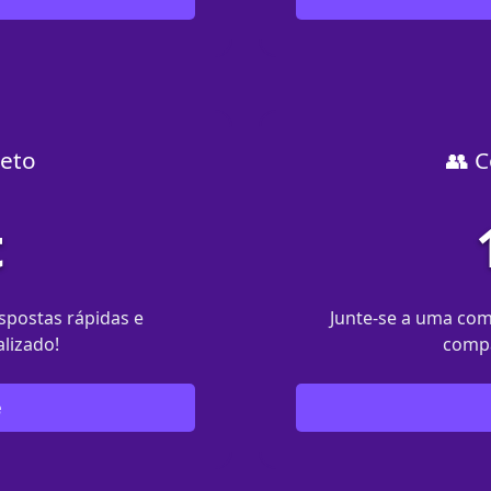
reto
👥 
t
espostas rápidas e
Junte-se a uma com
lizado!
compa
e