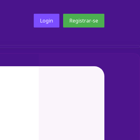
Login
Registrar-se