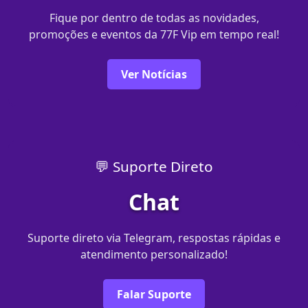
Fique por dentro de todas as novidades,
promoções e eventos da 77F Vip em tempo real!
Ver Notícias
💬 Suporte Direto
Chat
Suporte direto via Telegram, respostas rápidas e
atendimento personalizado!
Falar Suporte