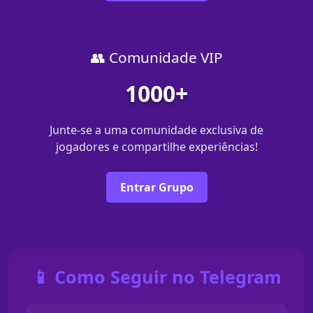
👥 Comunidade VIP
1000+
Junte-se a uma comunidade exclusiva de
jogadores e compartilhe experiências!
Entrar Grupo
📱 Como Seguir no Telegram