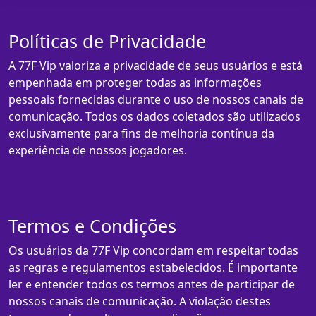
Políticas de Privacidade
A 77F Vip valoriza a privacidade de seus usuários e está
empenhada em proteger todas as informações
pessoais fornecidas durante o uso de nossos canais de
comunicação. Todos os dados coletados são utilizados
exclusivamente para fins de melhoria contínua da
experiência de nossos jogadores.
Termos e Condições
Os usuários da 77F Vip concordam em respeitar todas
as regras e regulamentos estabelecidos. É importante
ler e entender todos os termos antes de participar de
nossos canais de comunicação. A violação destes