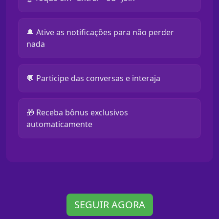
🔔 Ative as notificações para não perder
nada
💬 Participe das conversas e interaja
🎁 Receba bônus exclusivos
automaticamente
SEGUIR AGORA