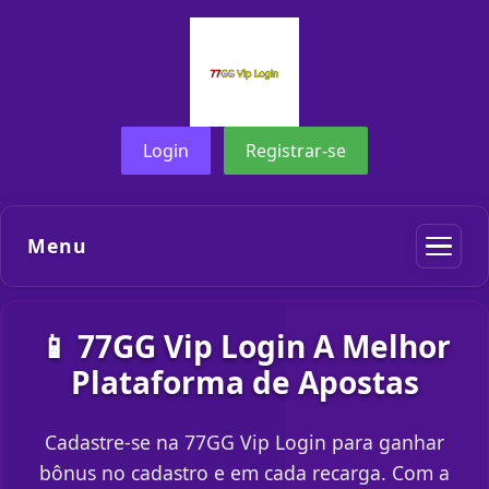
Login
Registrar-se
Menu
📱 77GG Vip Login A Melhor
Plataforma de Apostas
Cadastre-se na 77GG Vip Login para ganhar
bônus no cadastro e em cada recarga. Com a