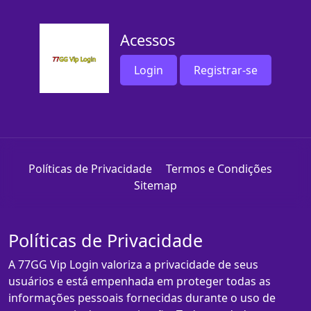
Acessos
Login
Registrar-se
Políticas de Privacidade
Termos e Condições
Sitemap
Políticas de Privacidade
A 77GG Vip Login valoriza a privacidade de seus
usuários e está empenhada em proteger todas as
informações pessoais fornecidas durante o uso de