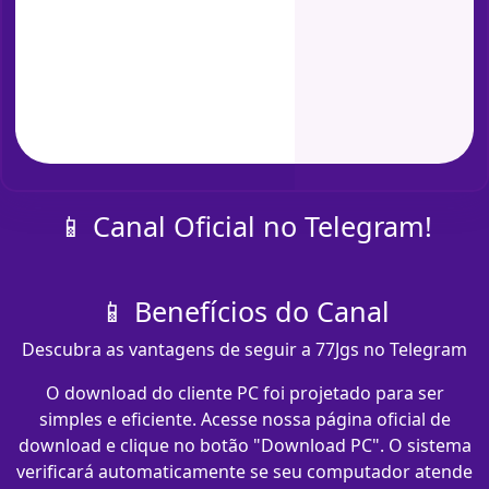
📱 Canal Oficial no Telegram!
📱 Benefícios do Canal
Descubra as vantagens de seguir a 77Jgs no Telegram
O download do cliente PC foi projetado para ser
simples e eficiente. Acesse nossa página oficial de
download e clique no botão "Download PC". O sistema
verificará automaticamente se seu computador atende