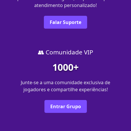
atendimento personalizado!
Falar Suporte
👥 Comunidade VIP
1000+
Junte-se a uma comunidade exclusiva de
jogadores e compartilhe experiências!
Entrar Grupo