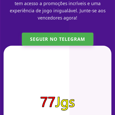
tem acesso a promoções incríveis e uma
experiência de jogo inigualável. Junte-se aos
vencedores agora!
SEGUIR NO TELEGRAM