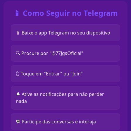
📱 Como Seguir no Telegram
📱 Baixe o app Telegram no seu dispositivo
🔍 Procure por "@77JgsOficial"
👆 Toque em "Entrar" ou "Join"
🔔 Ative as notificações para não perder
nada
💬 Participe das conversas e interaja