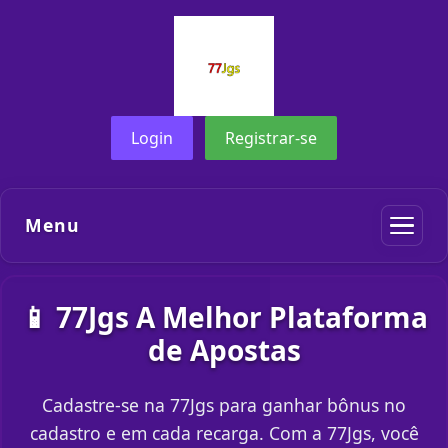
Login
Registrar-se
Menu
📱 77Jgs A Melhor Plataforma
de Apostas
Cadastre-se na 77Jgs para ganhar bônus no
cadastro e em cada recarga. Com a 77Jgs, você